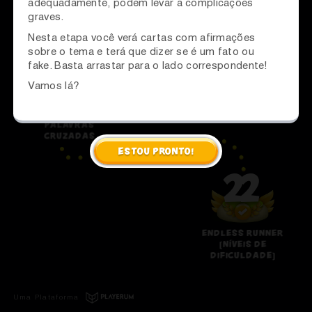
adequadamente, podem levar a complicações
graves.
LABIRINTO DE
PERGUNTAS
Nesta etapa você verá cartas com afirmações
sobre o tema e terá que dizer se é um fato ou
21
fake. Basta arrastar para o lado correspondente!
Vamos lá?
PALAVRAS
CRUZADAS
ESTOU PRONTO!
22
ENDLESS RUNNER
(NÍVEIS DE
DIFICULDADE)
Uma Plataforma